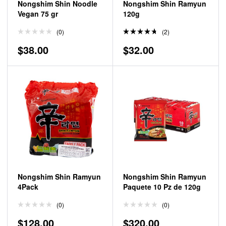
Nongshim Shin Noodle
Nongshim Shin Ramyun
Vegan 75 gr
120g
(0)
(2)
Valorad
$
38.00
$
32.00
o en
4.50
de
5
Nongshim Shin Ramyun
Nongshim Shin Ramyun
4Pack
Paquete 10 Pz de 120g
(0)
(0)
$
128.00
$
320.00