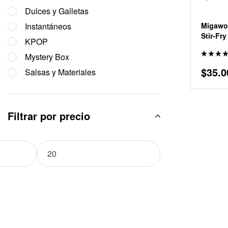
Dulces y Galletas
Migawo
Instantáneos
Stir-Fr
KPOP
Mystery Box
Valora
$
35.0
en
5.0
Salsas y Materiales
de 5
Filtrar por precio