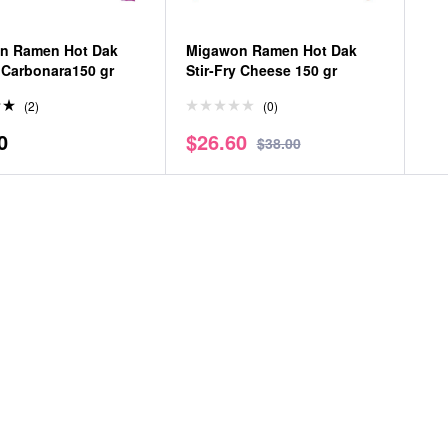
n Ramen Hot Dak
Migawon Ramen Hot Dak
y Carbonara150 gr
Stir-Fry Cheese 150 gr
(2)
(0)
do
0
$
26.60
0
$
38.00