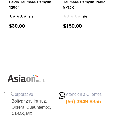
Paldo Teumsae Ramyun
Teumsae Ramyun Paldo
120gr
5Pack
(1)
(0)
Valorado
$
30.00
$
150.00
en
5.00
de 5
Corporativo
Atención a Clientes
(56) 3949 8355
Bolívar 219 Int 102,
Obrera, Cuauhtémoc,
CDMX, MX,