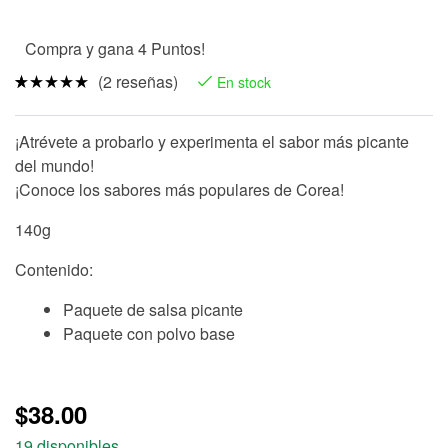
Compra y gana 4 Puntos!
(
2
reseñas)
En stock
Valorado
2
5.00
sobre 5
¡Atrévete a probarlo y experimenta el sabor más picante
basado en
puntuacio
del mundo!
nes de
clientes
¡Conoce los sabores más populares de Corea!
140g
Contenido:
Paquete de salsa picante
Paquete con polvo base
$
38.00
19 disponibles