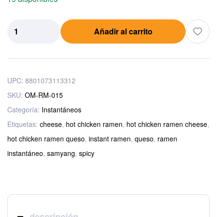
Añadir al carrito
UPC:
8801073113312
SKU:
OM-RM-015
Categoría:
Instantáneos
Etiquetas:
cheese
,
hot chicken ramen
,
hot chicken ramen cheese
,
hot chicken ramen queso
,
instant ramen
,
queso
,
ramen
instantáneo
,
samyang
,
spicy
descripción