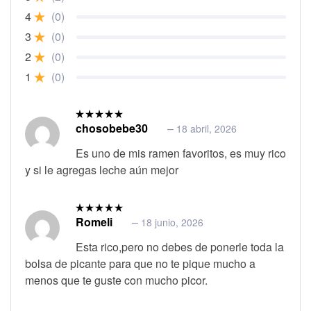
4
(0)
3
(0)
2
(0)
1
(0)
chosobebe30
–
18 abril, 2026
Valorado
en
5
de 5
Es uno de mis ramen favoritos, es muy rico
y si le agregas leche aún mejor
Romeli
–
18 junio, 2026
Valorado
en
5
de 5
Esta rico,pero no debes de ponerle toda la
bolsa de picante para que no te pique mucho a
menos que te guste con mucho picor.