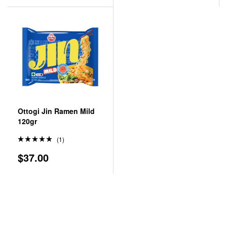
Ottogi Jin Ramen Mild
120gr
(1)
Valorado
$
37.00
en
5.00
de 5