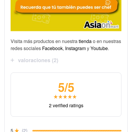
Visita más productos en nuestra
tienda
o en nuestras
redes sociales
Facebook
,
Instagram
y
Youtube
.
valoraciones (2)
5
/5
Valorado
2 verified ratings
en
5.00
de 5
5
(2)