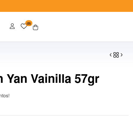
(0)
n Yan Vainilla 57gr
$
$
50.00
29.00
ntos!