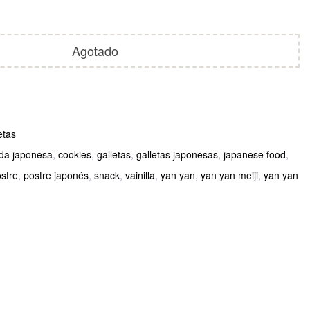
Agotado
etas
da japonesa
,
cookies
,
galletas
,
galletas japonesas
,
japanese food
,
stre
,
postre japonés
,
snack
,
vainilla
,
yan yan
,
yan yan meiji
,
yan yan