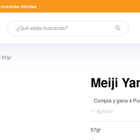
a
nuestras tiendas
a 57gr
Meiji Ya
Compra y gana 4 Pu
Agotado
57gr