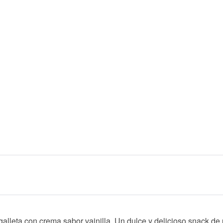
galleta con crema sabor vainilla.
Un dulce y delicioso snack de