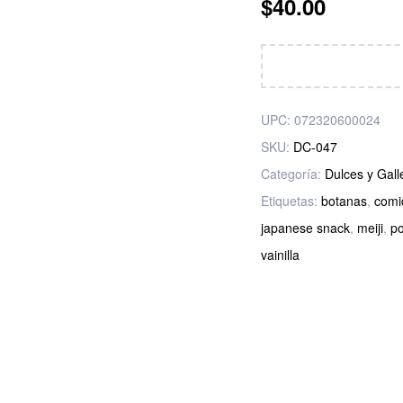
$
40.00
UPC:
072320600024
SKU:
DC-047
Categoría:
Dulces y Gall
Etiquetas:
botanas
,
comi
japanese snack
,
meiji
,
po
vainilla