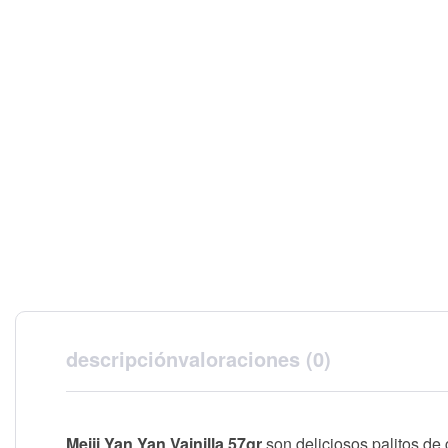
descripción
valoraciones (0)
Meiji Yan Yan Vainilla 57gr
son deliciosos palitos de 