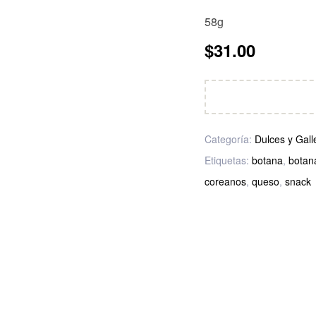
58g
$
31.00
Categoría:
Dulces y Gall
Etiquetas:
botana
,
botan
coreanos
,
queso
,
snack