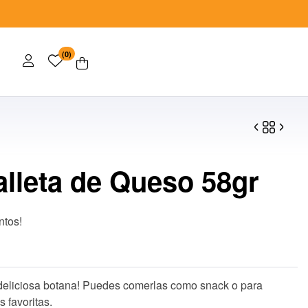
(0)
alleta de Queso 58gr
$
$
29.40
120.00
$
42.00
ntos!
deliciosa botana! Puedes comerlas como snack o para
 favoritas.