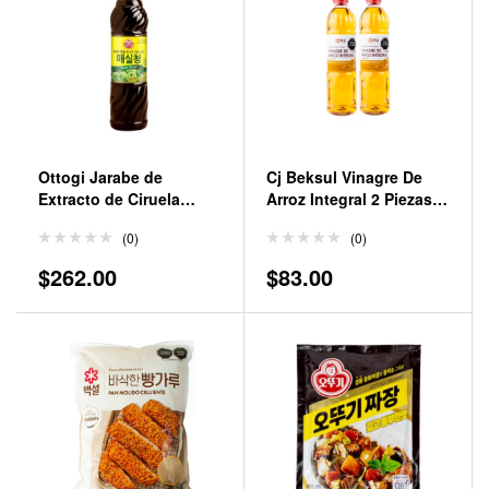
Ottogi Jarabe de
Cj Beksul Vinagre De
Extracto de Ciruela
Arroz Integral 2 Piezas
Coreano 660 g
de 900 Ml
(0)
(0)
$
262.00
$
83.00