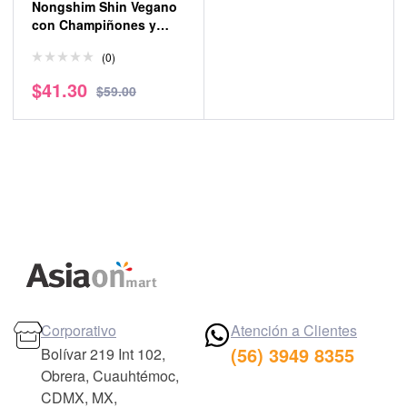
Nongshim Shin Vegano
con Champiñones y
Tofu Frito 125 gr
(0)
$
41.30
$
59.00
Corporativo
Atención a Clientes
(56) 3949 8355
Bolívar 219 Int 102,
Obrera, Cuauhtémoc,
CDMX, MX,