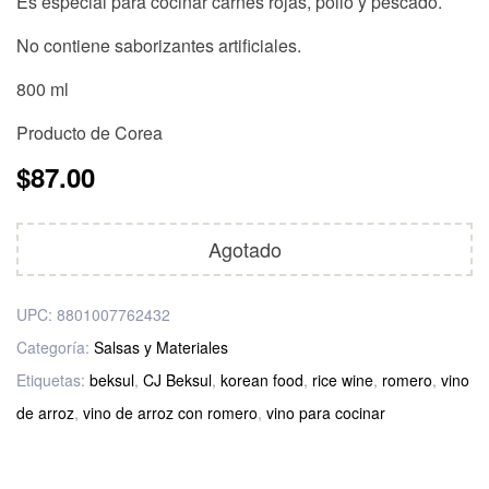
Es especial para cocinar carnes rojas, pollo y pescado.
No contiene saborizantes artificiales.
800 ml
Producto de Corea
$
87.00
Agotado
UPC:
8801007762432
Categoría:
Salsas y Materiales
Etiquetas:
beksul
,
CJ Beksul
,
korean food
,
rice wine
,
romero
,
vino
de arroz
,
vino de arroz con romero
,
vino para cocinar