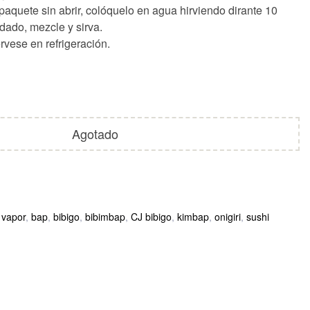
 paquete sin abrir, colóquelo en agua hirviendo dirante 10
dado, mezcle y sirva.
rvese en refrigeración.
Agotado
 vapor
,
bap
,
bibigo
,
bibimbap
,
CJ bibigo
,
kimbap
,
onigiri
,
sushi