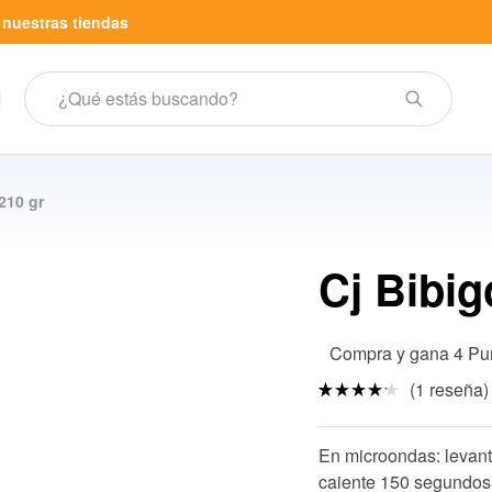
a
nuestras tiendas
210 gr
Cj Bibig
Compra y gana 4 Pu
(
1
reseña)
Valorad
1
o
4.00
sobre 5
En microondas: levant
basado
en
caiente 150 segundos 
puntuac