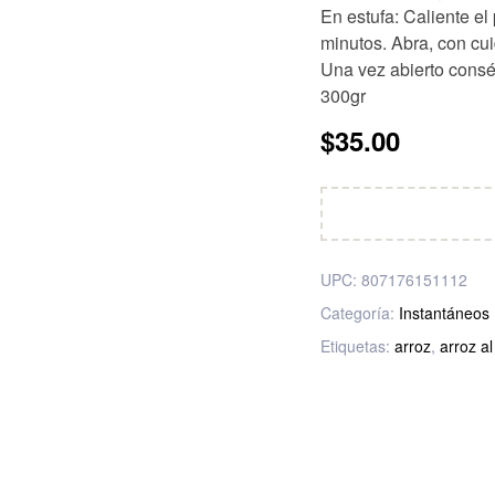
ión de
En estufa: Caliente el
cliente
minutos. Abra, con cui
Una vez abierto consé
300gr
$
35.00
UPC:
807176151112
Categoría:
Instantáneos
Etiquetas:
arroz
,
arroz al