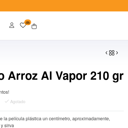
(0)
o Arroz Al Vapor 210 gr
$
$
185.00
32.00
ntos!
Agotado
e la película plástica un centímetro, aproximadamente,
y sirva