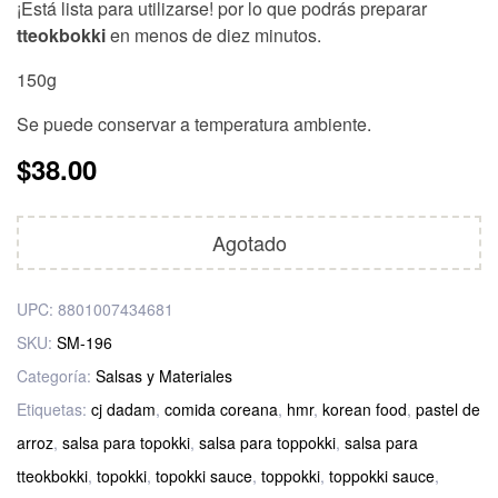
¡Está lista para utilizarse! por lo que podrás preparar
tteokbokki
en menos de diez minutos.
150g
Se puede conservar a temperatura ambiente.
$
38.00
Agotado
UPC:
8801007434681
SKU:
SM-196
Categoría:
Salsas y Materiales
Etiquetas:
cj dadam
,
comida coreana
,
hmr
,
korean food
,
pastel de
arroz
,
salsa para topokki
,
salsa para toppokki
,
salsa para
tteokbokki
,
topokki
,
topokki sauce
,
toppokki
,
toppokki sauce
,