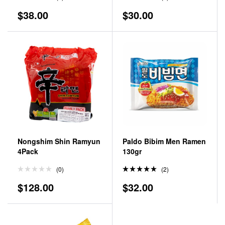
Valorado
Valorado
$
38.00
$
30.00
en
5.00
en
5.00
de 5
de 5
Nongshim Shin Ramyun
Paldo Bibim Men Ramen
4Pack
130gr
(0)
(2)
Valorado
$
128.00
$
32.00
en
5.00
de 5