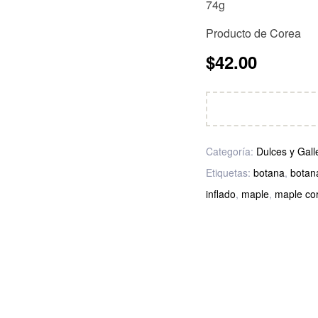
74g
Producto de Corea
$
42.00
Categoría:
Dulces y Gall
Etiquetas:
botana
,
botan
inflado
,
maple
,
maple co