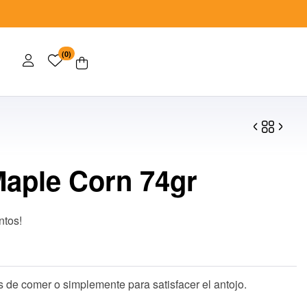
(0)
aple Corn 74gr
$
$
110.00
36.00
ntos!
 de comer o simplemente para satisfacer el antojo.