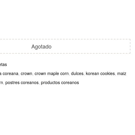
Agotado
etas
a coreana
,
crown
,
crown maple corn
,
dulces
,
korean cookies
,
maiz
rn
,
postres coreanos
,
productos coreanos