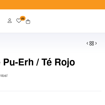
(0)
 Pu-Erh / Té Rojo
$
$
34.00
650.00
ntos!