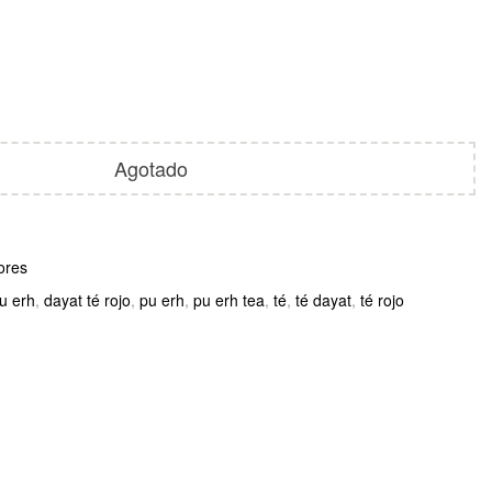
Agotado
ores
u erh
,
dayat té rojo
,
pu erh
,
pu erh tea
,
té
,
té dayat
,
té rojo