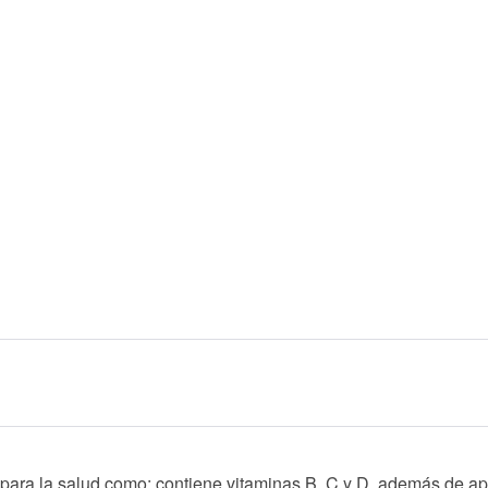
s para la salud como: contiene vitaminas B, C y D, además de a