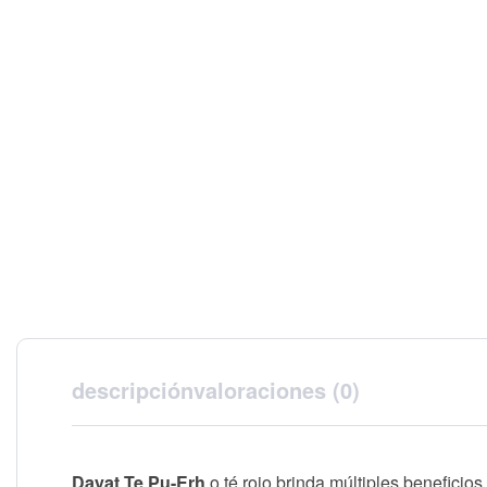
descripción
valoraciones (0)
Dayat Te Pu-Erh
o té rojo brinda múltiples beneficio