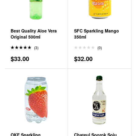
Best Quality Aloe Vera
SFC Sparkling Mango
Original 500ml
350ml
(3)
(0)
Valorado
$
33.00
$
32.00
en
5.00
de 5
OKF Sparkling
Chateul Soorok Soju