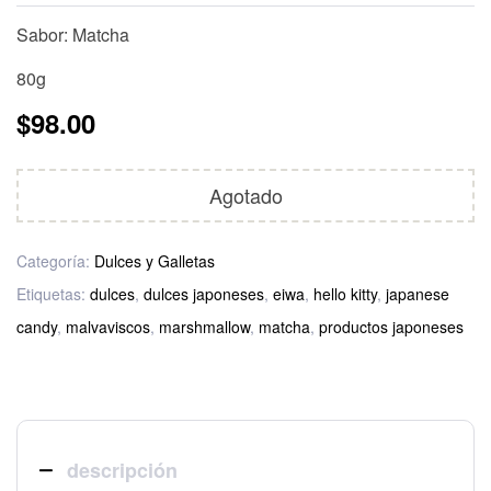
Sabor: Matcha
80g
$
98.00
Agotado
Categoría:
Dulces y Galletas
Etiquetas:
dulces
,
dulces japoneses
,
eiwa
,
hello kitty
,
japanese
candy
,
malvaviscos
,
marshmallow
,
matcha
,
productos japoneses
descripción