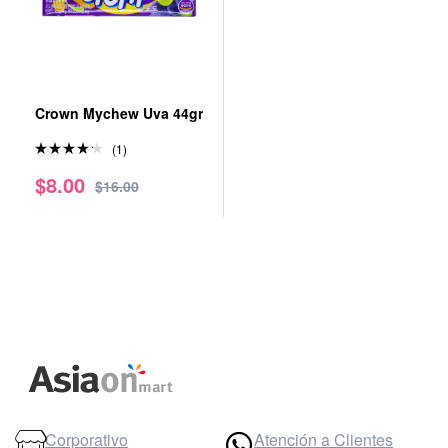
Crown Mychew Uva 44gr
(1)
Valorad
$
8.00
o en
$
16.00
4.00
de
5
Corporativo
Atención a Clientes