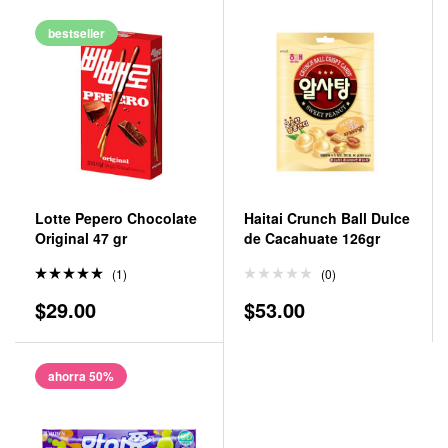
bestseller
Lotte Pepero Chocolate
Haitai Crunch Ball Dulce
Original 47 gr
de Cacahuate 126gr
(1)
(0)
Valorado
$
29.00
$
53.00
en
5.00
de 5
ahorra 50%