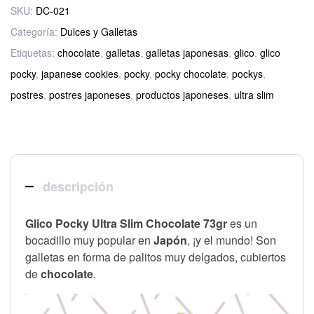
SKU:
DC-021
Categoría:
Dulces y Galletas
Etiquetas:
chocolate
,
galletas
,
galletas japonesas
,
glico
,
glico
pocky
,
japanese cookies
,
pocky
,
pocky chocolate
,
pockys
,
postres
,
postres japoneses
,
productos japoneses
,
ultra slim
descripción
Glico Pocky Ultra Slim Chocolate 73gr
e
s un
bocadillo muy popular en
Japón
, ¡y el mundo! Son
galletas en forma de palitos muy delgados, cubiertos
de
chocolate
.