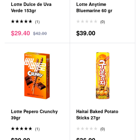
Lotte Dulce de Uva
Lotte Anytime
Verde 153gr
Bluemarine 60 gr
(1)
(0)
Valorado
$
29.40
$
39.00
en
5.00
$
42.00
de 5
Lotte Pepero Crunchy
Haitai Baked Potato
39gr
Sticks 27gr
(1)
(0)
Valorado
$
30.00
$
36.00
en
5.00