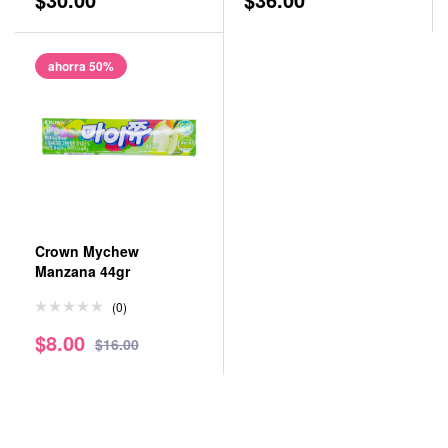
de 5
ahorra 50%
Crown Mychew
Manzana 44gr
(0)
$
8.00
$
16.00