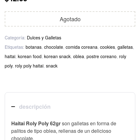
Agotado
Categoría:
Dulces y Galletas
Etiquetas:
botanas
,
chocolate
,
comida coreana
,
cookies
,
galletas
,
haitai
,
korean food
,
korean snack
,
oblea
,
postre coreano
,
roly
poly
,
roly poly haitai
,
snack
descripción
Haitai Roly Poly 62gr
s
on galletas en forma de
palitos de tipo oblea, rellenas de un delicioso
chocolate.