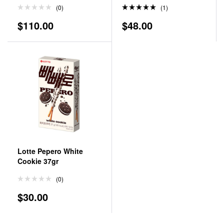
(0)
(1)
Valorado
$
110.00
$
48.00
en
5.00
de 5
Lotte Pepero White
Cookie 37gr
(0)
$
30.00