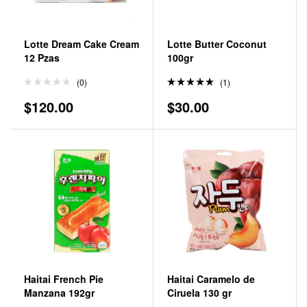
Lotte Dream Cake Cream
Lotte Butter Coconut
12 Pzas
100gr
(0)
(1)
Valorado
$
120.00
$
30.00
en
5.00
de 5
Haitai French Pie
Haitai Caramelo de
Manzana 192gr
Ciruela 130 gr