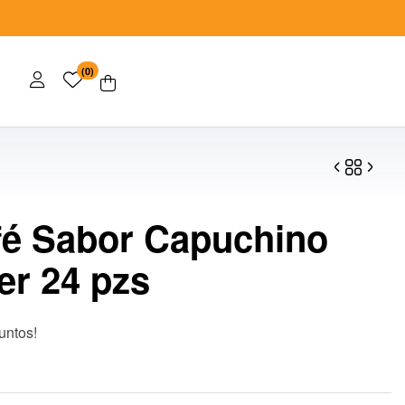
(0)
é Sabor Capuchino
$
$
35.00
840.00
er 24 pzs
untos!