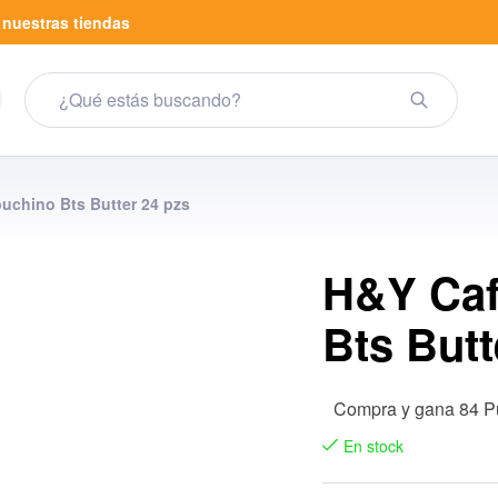
a
nuestras tiendas
uchino Bts Butter 24 pzs
H&Y Caf
Bts Butt
Compra y gana 84 P
En stock