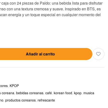
 caja con 24 piezas de
Paldo
: una bebida lista para disfrutar
nso con una textura cremosa y suave. Inspirado en
BTS
, es
scan energía y un toque especial en cualquier momento del
Añadir al carrito
cores
,
KPOP
a coreana
,
bebidas coreanas
,
café
,
korean food
,
kpop
,
musica
no
,
productos coreanos
,
refrescante