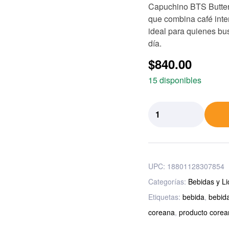
Capuchino BTS Butter
que combina café inte
ideal para quienes bu
día.
$
840.00
15 disponibles
UPC:
18801128307854
Categorías:
Bebidas y Li
Etiquetas:
bebida
,
bebid
coreana
,
producto corea