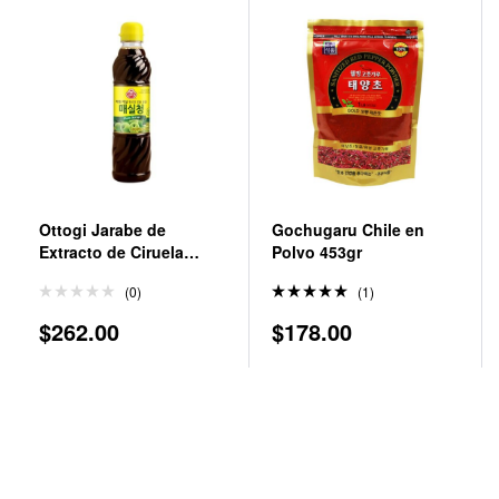
Ottogi Jarabe de
Gochugaru Chile en
Extracto de Ciruela
Polvo 453gr
Coreano 660 g
(0)
(1)
Valorado
$
262.00
$
178.00
en
5.00
de 5