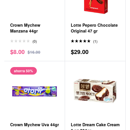
Crown Mychew
Lotte Pepero Chocolate
Manzana 44gr
Original 47 gr
(0)
(1)
Valorado
$
8.00
$
29.00
en
5.00
$
16.00
de 5
ahorra 50%
Crown Mychew Uva 44gr
Lotte Dream Cake Cream