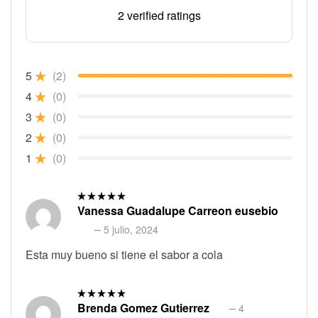
Valorado
2 verified ratings
en
5.00
de 5
5
(2)
4
(0)
3
(0)
2
(0)
1
(0)
Vanessa Guadalupe Carreon eusebio
Valorado
en
5
de 5
–
5 julio, 2024
Esta muy bueno si tiene el sabor a cola
Brenda Gomez Gutierrez
–
4
Valorado
en
5
de 5