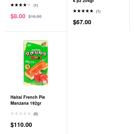
6 pz 204gr
(1)
Valorad
(1)
$
8.00
o en
$
16.00
Valorado
4.00
de
$
67.00
en
5.00
5
de 5
Haitai French Pie
Manzana 192gr
(0)
$
110.00