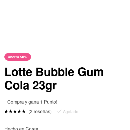
ahorra 50%
Lotte Bubble Gum
Cola 23gr
Compra y gana 1 Punto!
(
2
reseñas)
Agotado
Valorado
2
5.00
sobre 5
Hecho en Corea
basado en