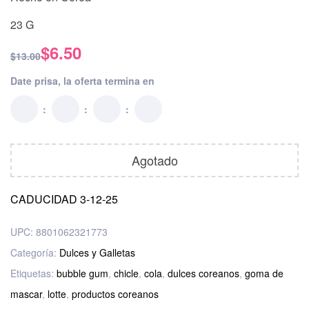
puntuacio
nes de
23 G
clientes
$
6.50
$
13.00
Date prisa, la oferta termina en
Agotado
CADUCIDAD 3-12-25
UPC:
8801062321773
Categoría:
Dulces y Galletas
Etiquetas:
bubble gum
,
chicle
,
cola
,
dulces coreanos
,
goma de
mascar
,
lotte
,
productos coreanos