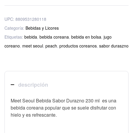
UPC:
8809531280118
Categoría:
Bebidas y Licores
Etiquetas:
bebida
,
bebida coreana
,
bebida en bolsa
,
jugo
coreano
,
meet seoul
,
peach
,
productos coreanos
,
sabor duraszno
descripción
Meet Seoul Bebida Sabor Durazno 230 ml es una
bebida coreana popular que se suele disfrutar con
hielo y es refrescante.