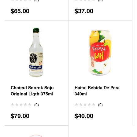
$
65.00
$
37.00
Chateul Soorok Soju
Haitai Bebida De Pera
Original Ligth 375ml
340ml
(0)
(0)
$
79.00
$
40.00