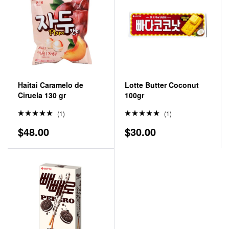
Haitai Caramelo de
Lotte Butter Coconut
Ciruela 130 gr
100gr
(1)
(1)
Valorado
Valorado
$
48.00
$
30.00
en
5.00
en
5.00
de 5
de 5