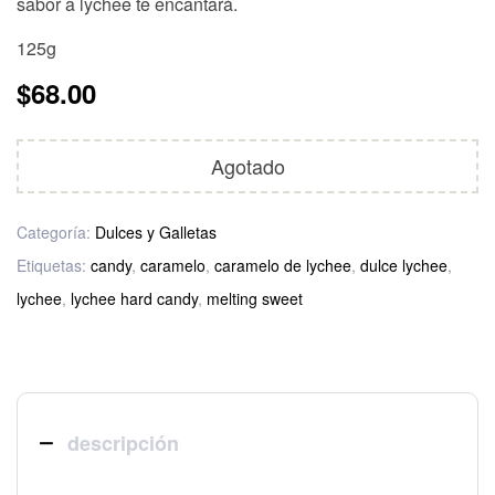
sabor a lychee te encantará.
125g
$
68.00
Agotado
Categoría:
Dulces y Galletas
Etiquetas:
candy
,
caramelo
,
caramelo de lychee
,
dulce lychee
,
lychee
,
lychee hard candy
,
melting sweet
descripción