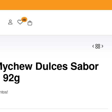
(0)
ychew Dulces Sabor
$
$
120.00
100.00
 92g
ntos!