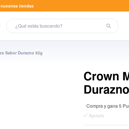
a
nuestras tiendas
s Sabor Durazno 92g
Crown M
Durazno
Compra y gana 5 Pu
Agotado