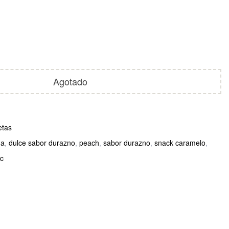
Agotado
etas
na
,
dulce sabor durazno
,
peach
,
sabor durazno
,
snack caramelo
,
 c