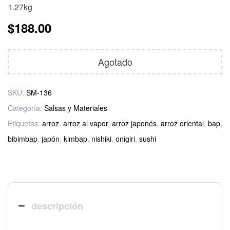
1.27kg
$
188.00
Agotado
SKU:
SM-136
Categoría:
Salsas y Materiales
Etiquetas:
arroz
,
arroz al vapor
,
arroz japonés
,
arroz oriental
,
bap
,
bibimbap
,
japón
,
kimbap
,
nishiki
,
onigiri
,
sushi
descripción