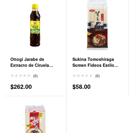
Ottogi Jarabe de
Sukina Tomoshiraga
Extracto de Ciruela
Somen Fideos Estilo
Coreano 660 g
Japones 453 gr
(0)
(0)
$
262.00
$
58.00