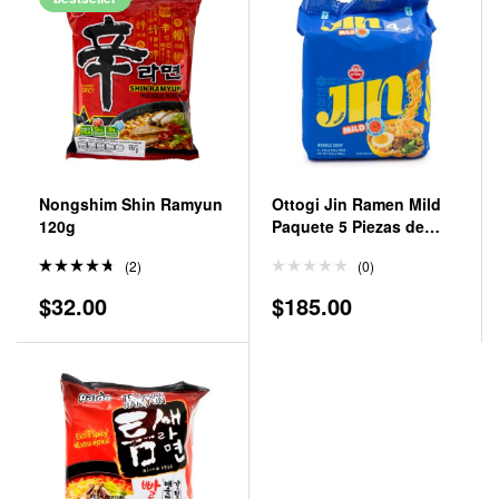
Nongshim Shin Ramyun
Ottogi Jin Ramen Mild
120g
Paquete 5 Piezas de
120gr
(2)
(0)
Valorad
$
32.00
$
185.00
o en
4.50
de
5