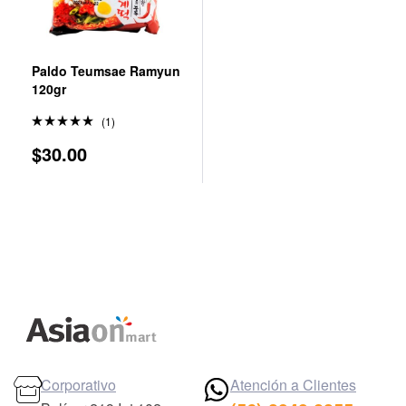
Paldo Teumsae Ramyun
120gr
(1)
Valorado
$
30.00
en
5.00
de 5
Corporativo
Atención a Clientes