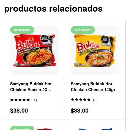
productos relacionados
bestseller
bestseller
Samyang Buldak Hot
Samyang Buldak Hot
Chicken Ramen 2X
Chicken Cheese 140gr
Spicy 140gr
(1)
(2)
Valorado
Valorado
$
38.00
$
38.00
en
5.00
en
5.00
de 5
de 5
bestseller