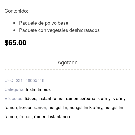
Contenido:
Paquete de polvo base
Paquete con vegetales deshidratados
$
65.00
Agotado
UPC:
031146055418
Categoría:
Instantáneos
Etiquetas:
fideos
,
instant ramen ramen coreano
,
k army
,
k army
ramen
,
korean ramen
,
nongshim
,
nongshim k army
,
nongshim
ramen
,
ramen
,
ramen instantáneo