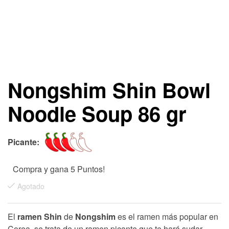
Nongshim Shin Bowl
Noodle Soup 86 gr
Picante:
Compra y gana 5 Puntos!
Agotado
El
ramen Shin
de
Nongshim
es el ramen más popular en
Corea, se trata de un ramen picante que te hará sudar.