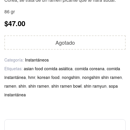
86 gr
$
47.00
Agotado
Categoría:
Instantáneos
Etiquetas:
asian food comida asiática
,
comida coreana
,
comida
instantánea
,
hmr
,
korean food
,
nongshim
,
nongshim shin ramen
,
ramen
,
shin
,
shin ramen
,
shin ramen bowl
,
shin ramyun
,
sopa
instantánea