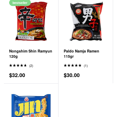
bestseller
Nongshim Shin Ramyun
Paldo Namja Ramen
120g
115gr
(2)
(1)
Valorad
Valorado
$
32.00
$
30.00
o en
en
5.00
4.50
de
de 5
5