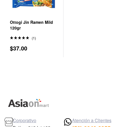
Ottogi Jin Ramen Mild
120gr
(1)
Valorado
$
37.00
en
5.00
de 5
Corporativo
Atención a Clientes