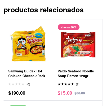
productos relacionados
ahorra 50%
Samyang Buldak Hot
Paldo Seafood Noodle
Chicken Cheese 5Pack
Soup Ramen 120gr
(0)
(2)
Valorado
$
190.00
$
15.00
en
5.00
$
30.00
de 5