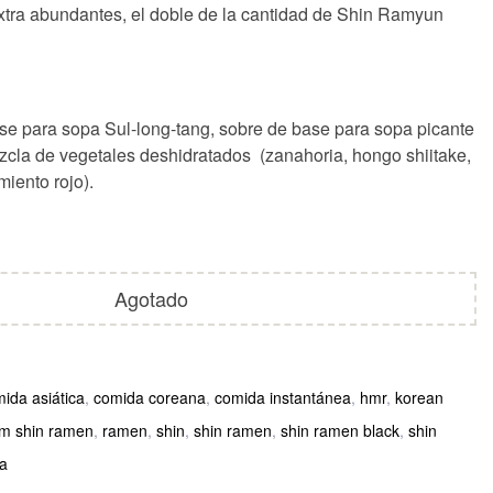
xtra abundantes, el doble de la cantidad de Shin Ramyun
se para sopa Sul-long-tang, sobre de base para sopa picante
zcla de vegetales deshidratados (zanahoria, hongo shiitake,
miento rojo).
Agotado
ida asiática
,
comida coreana
,
comida instantánea
,
hmr
,
korean
m shin ramen
,
ramen
,
shin
,
shin ramen
,
shin ramen black
,
shin
a