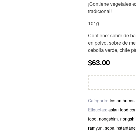
¡Contiene vegetales e
tradicional!
101g
Contiene: sobre de ba
en polvo, sobre de me
cebolla verde, chile pi
$
63.00
Categoría:
Instantáneos
Etiquetas:
asian food com
food
,
nongshim
,
nongshi
ramyun
,
sopa instantáne