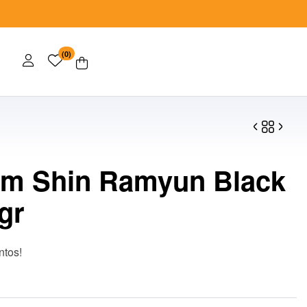
(0)
m Shin Ramyun Black
$
$
30.00
150.00
gr
ntos!