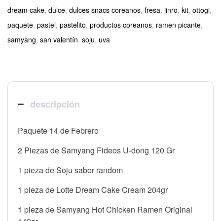
dream cake
,
dulce
,
dulces snacs coreanos
,
fresa
,
jinro
,
kit
,
ottogi
,
paquete
,
pastel
,
pastelito
,
productos coreanos
,
ramen picante
,
samyang
,
san valentín
,
soju
,
uva
descripción
Paquete 14 de Febrero
2 Piezas de Samyang Fideos U-dong 120 Gr
1 pieza de Soju sabor random
1 pieza de Lotte Dream Cake Cream 204gr
1 pieza de Samyang Hot Chicken Ramen Original