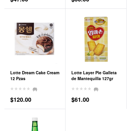
de 5
Lotte Dream Cake Cream
Lotte Layer Pie Galleta
12 Pzas
de Mantequilla 127gr
(0)
(0)
$
120.00
$
61.00