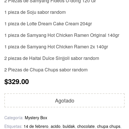
2 Piezas de Samyang Fideos U-dong 120 Gr
1 pieza de Soju sabor random
1 pieza de Lotte Dream Cake Cream 204gr
1 pieza de Samyang Hot Chicken Ramen Original 140gr
1 pieza de Samyang Hot Chicken Ramen 2x 140gr
2 piezas de Haitai Dulce Sinjjoli sabor random
2 Piezas de Chupa Chups sabor random
$
329.00
Agotado
Categoría:
Mystery Box
Etiquetas:
14 de febrero
,
acido
,
buldak
,
chocolate
,
chupa chups
,