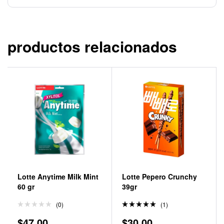
productos relacionados
Lotte Anytime Milk Mint
Lotte Pepero Crunchy
60 gr
39gr
(0)
(1)
Valorado
$
47.00
$
30.00
en
5.00