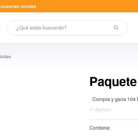
a
nuestras tiendas
bidas
Paquete
Compra y gana 104 
Agotado
Contiene: