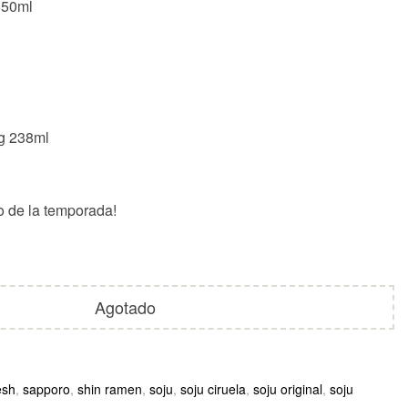
650ml
g 238ml
o de la temporada!
Agotado
esh
,
sapporo
,
shin ramen
,
soju
,
soju ciruela
,
soju original
,
soju