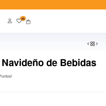
(0)
 Navideño de Bebidas
$
37.00
$
160.00
Puntos!