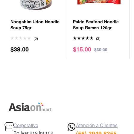
Nongshim Udon Noodle
Paldo Seafood Noodle
Soup 75gr
Soup Ramen 120gr
(0)
(2)
Valorado
$
38.00
$
15.00
en
5.00
$
30.00
de 5
Corporativo
Atención a Clientes
(56) 3949 8355
Bolívar 219 Int 102,