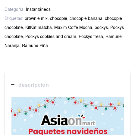
Categoría:
Instantáneos
Etiquetas:
brownie mix
,
chocopie
,
chocopie banana
,
chocopie
chocolate
,
KitKat matcha
,
Maxim Coffe Mocha
,
pockys
,
Pockys
chocolate
,
Pockys cookies and cream
,
Pockys fresa
,
Ramune
Naranja
,
Ramune Piña
descripción