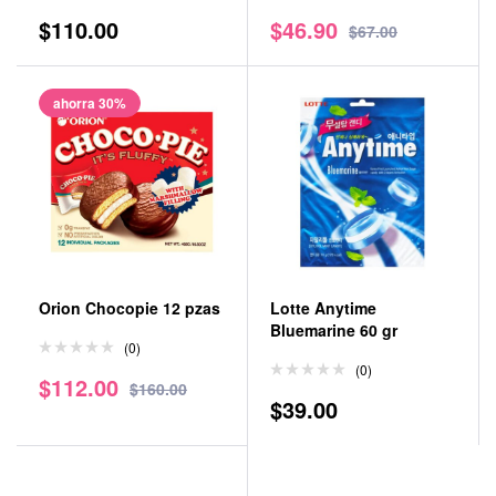
$
110.00
$
46.90
$
67.00
ahorra 30%
Orion Chocopie 12 pzas
Lotte Anytime
Bluemarine 60 gr
(0)
(0)
$
112.00
$
160.00
$
39.00