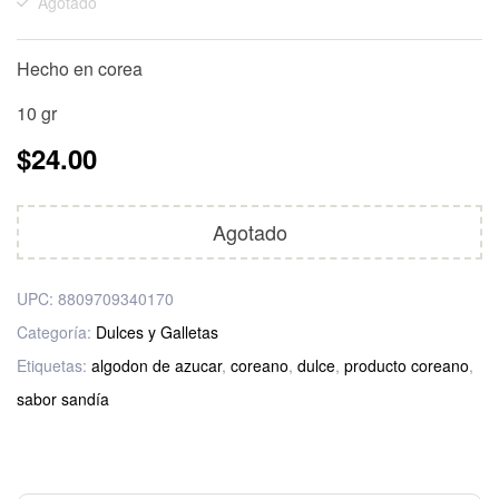
Agotado
Hecho en corea
10 gr
$
24.00
Agotado
UPC:
8809709340170
Categoría:
Dulces y Galletas
Etiquetas:
algodon de azucar
,
coreano
,
dulce
,
producto coreano
,
sabor sandía