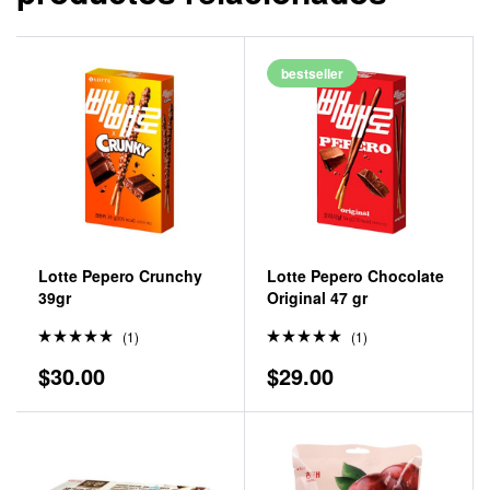
bestseller
Lotte Pepero Crunchy
Lotte Pepero Chocolate
39gr
Original 47 gr
(1)
(1)
Valorado
Valorado
$
30.00
$
29.00
en
5.00
en
5.00
de 5
de 5