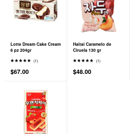
Lotte Dream Cake Cream
Haitai Caramelo de
6 pz 204gr
Ciruela 130 gr
(1)
(1)
Valorado
Valorado
$
67.00
$
48.00
en
5.00
en
5.00
de 5
de 5