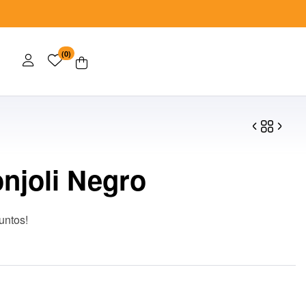
(0)
njoli Negro
$
$
80.00
107.00
untos!