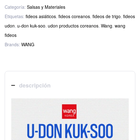
Categoría:
Salsas y Materiales
Etiquetas:
fideos asiáticos
,
fideos coreanos
,
fideos de trigo
,
fideos
udon
,
u-don kuk-soo
,
udon productos coreanos
,
Wang
,
wang
fideos
Brands:
WANG
descripción