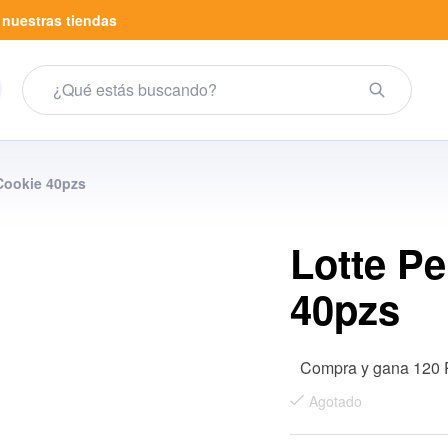
a
nuestras tiendas
Cookie 40pzs
Lotte P
40pzs
Compra y gana 120 
Agotado