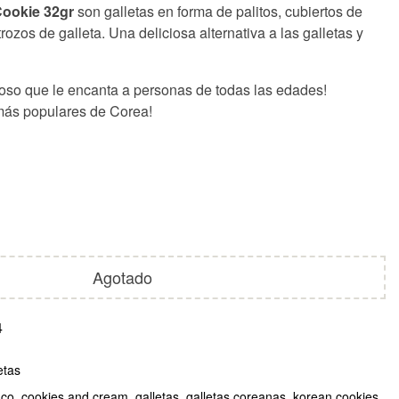
Cookie
32gr
s
on galletas en forma de palitos, cubiertos de
rozos de galleta. Una deliciosa alternativa a las galletas y
ioso que le encanta a personas de todas las edades!
más populares de Corea!
Agotado
4
etas
nco
,
cookies and cream
,
galletas
,
galletas coreanas
,
korean cookies
,