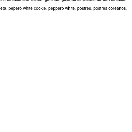
leta
,
pepero white cookie
,
peppero white
,
postres
,
postres coreanos
,