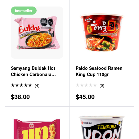
bestseller
Samyang Buldak Hot
Paldo Seafood Ramen
Chicken Carbonara
King Cup 110gr
130gr
(4)
(0)
Valorado
$
38.00
$
45.00
en
5.00
de 5