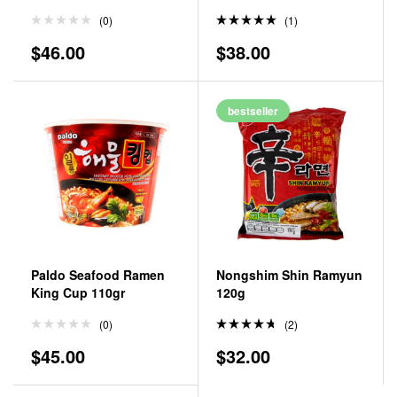
Spicy 140gr
(0)
(1)
Valorado
$
46.00
$
38.00
en
5.00
de 5
bestseller
Paldo Seafood Ramen
Nongshim Shin Ramyun
King Cup 110gr
120g
(0)
(2)
Valorad
$
45.00
$
32.00
o en
4.50
de
5