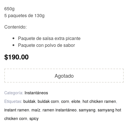
650g
5 paquetes de 130g
Contenido:
Paquete de salsa extra picante
Paquete con polvo de sabor
$
190.00
Agotado
Categoría:
Instantáneos
Etiquetas:
buldak
,
buldak corn
,
corn
,
elote
,
hot chicken ramen
,
instant ramen
,
maíz
,
ramen instantáneo
,
samyang
,
samyang hot
chicken corn
,
spicy