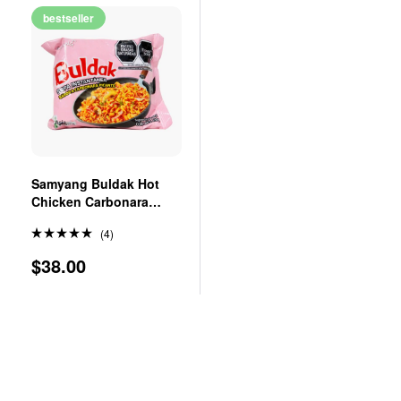
bestseller
Samyang Buldak Hot
Chicken Carbonara
130gr
(4)
Valorado
$
38.00
en
5.00
de 5